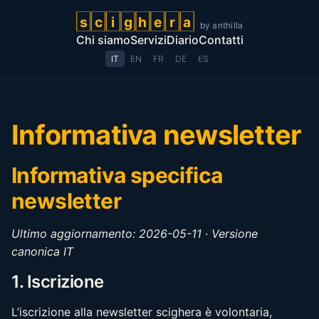
s
c
i
g
h
e
r
a
by anthilla
scighera by anthilla
Chi siamo
Servizi
Diario
Contatti
IT
EN
FR
DE
ES
Informativa newsletter
Informativa specifica
newsletter
Ultimo aggiornamento: 2026-05-11 · Versione
canonica IT
1. Iscrizione
L’iscrizione alla newsletter scighera è volontaria,