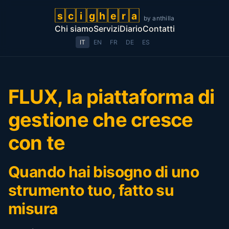
s
c
i
g
h
e
r
a
by anthilla
scighera by anthilla
Chi siamo
Servizi
Diario
Contatti
IT
EN
FR
DE
ES
FLUX, la piattaforma di
gestione che cresce
con te
Quando hai bisogno di uno
strumento tuo, fatto su
misura